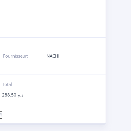
Fournisseur:
NACHI
Total
288.50
د.م.
R