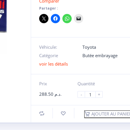
Comparer
Partager :
Véhicule:
Toyota
Catégorie
Butée embrayage
voir les détails
Prix
Quantité
288.50
د.م.
-
+
AJOUTER AU PANIE