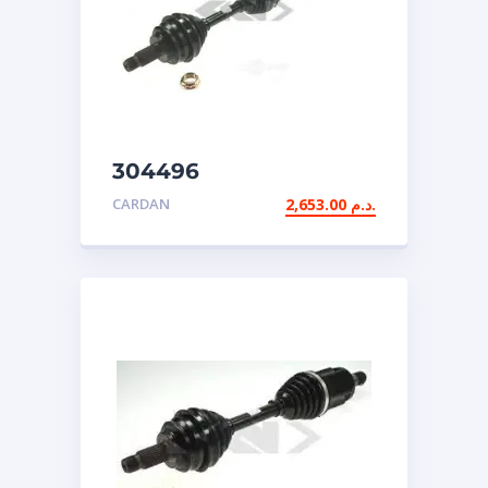
304496
CARDAN
2,653.00
د.م.