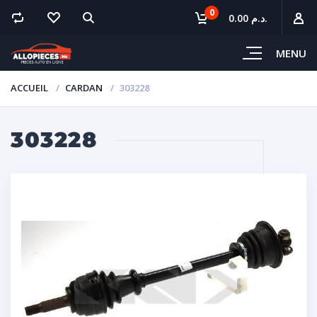
0
0.00 د.م.
MENU
ACCUEIL
CARDAN
303228
303228