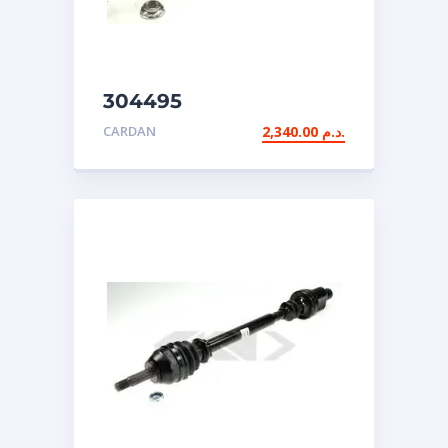
304495
CARDAN
2,340.00
د.م.