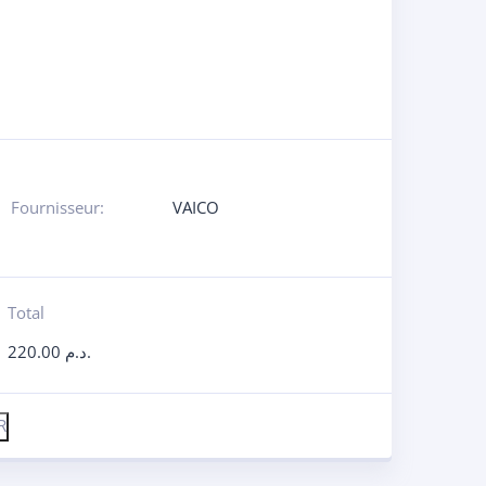
Fournisseur:
VAICO
Total
220.00
د.م.
R