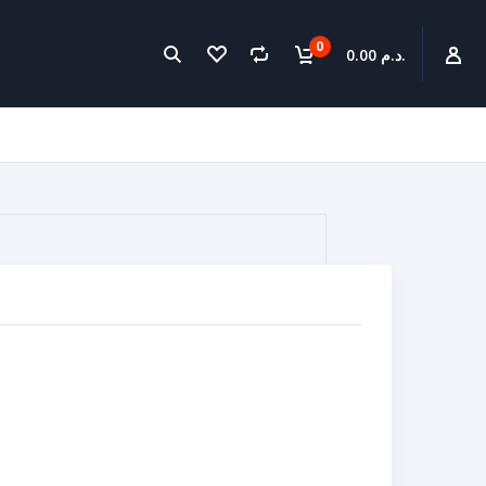
0
0.00 د.م.