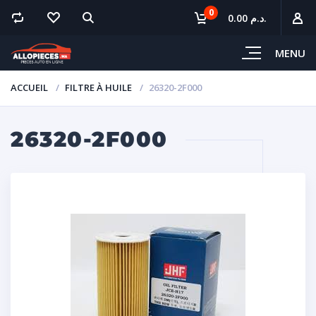
0
0.00 د.م.
MENU
ACCUEIL
FILTRE À HUILE
26320-2F000
26320-2F000