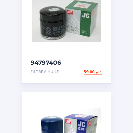
94797406
FILTRE À HUILE
59.00
د.م.