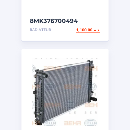
8MK376700494
RADIATEUR
1,100.00
د.م.