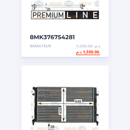
8MK376754281
RADIATEUR
1,995.90
د.م.
1,500.00
د.م.