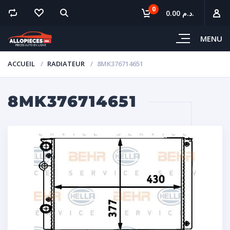
0
0.00 د.م.
MENU
ACCUEIL
RADIATEUR
8MK376714651
8MK376714651