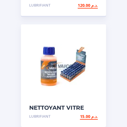
VITESSE
LUBRIFIANT
120.00
د.م.
NETTOYANT VITRE
LUBRIFIANT
15.00
د.م.