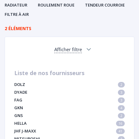
RADIATEUR
ROULEMENT ROUE
TENDEUR COURROIE
FILTRE À AIR
2 ÉLÉMENTS
Afficher filtre
Liste de nos fournisseurs
DOLZ
2
DYADE
3
FAG
3
GKN
4
GNS
2
HELLA
16
JHF J-MAXX
41
MITSUBOSHI
3