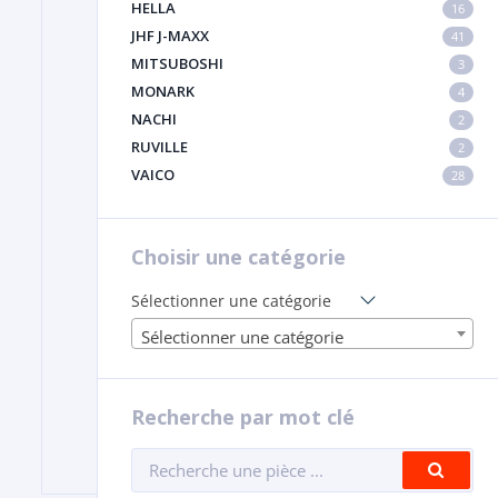
HELLA
16
JHF J-MAXX
41
MITSUBOSHI
3
MONARK
4
NACHI
2
RUVILLE
2
VAICO
28
Choisir une catégorie
Sélectionner une catégorie
Sélectionner une catégorie
Recherche par mot clé