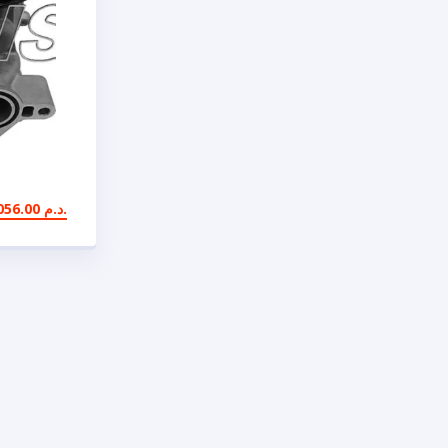
056.00
د.م.