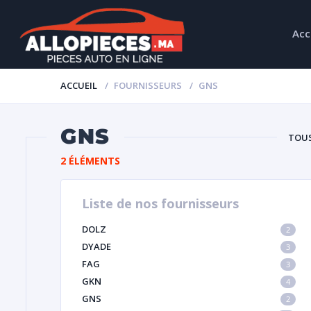
Acc
ACCUEIL
FOURNISSEURS
GNS
GNS
TOU
2 ÉLÉMENTS
Liste de nos fournisseurs
DOLZ
2
DYADE
3
FAG
3
GKN
4
GNS
2