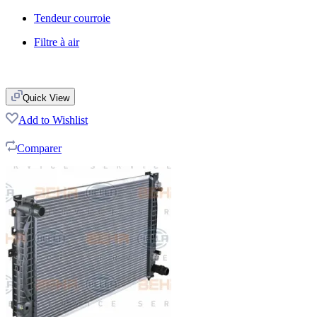
Tendeur courroie
Filtre à air
Quick View
Add to Wishlist
Choisir votre véhicule
Comparer
Filter
djhdjdjdgjdgjgdj