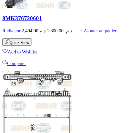
8MK376720601
Radiateur
2,494.90
1,800.00
د.م.
د.م.
+ Ajouter au panier
Quick View
Add to Wishlist
Comparer