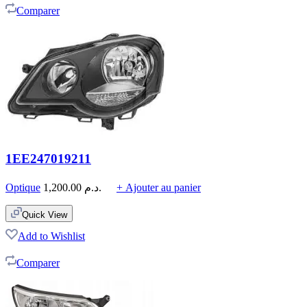
Comparer
1EE247019211
Optique
1,200.00
د.م.
+ Ajouter au panier
Quick View
Add to Wishlist
Comparer