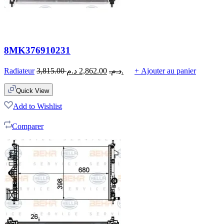
8MK376910231
Radiateur
3,815.00
2,862.00
د.م.
د.م.
+ Ajouter au panier
Quick View
Add to Wishlist
Comparer