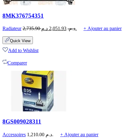
8MK376754351
Radiateur
2,735.90
2,051.93
د.م.
د.م.
+ Ajouter au panier
Quick View
Add to Wishlist
Comparer
8GS009028311
Accessoires
1,210.00
د.م.
+ Ajouter au panier