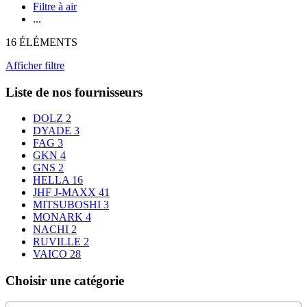
Filtre à air
...
16 ÉLÉMENTS
Afficher filtre
Liste de nos fournisseurs
DOLZ
2
DYADE
3
FAG
3
GKN
4
GNS
2
HELLA
16
JHF J-MAXX
41
MITSUBOSHI
3
MONARK
4
NACHI
2
RUVILLE
2
VAICO
28
Choisir une catégorie