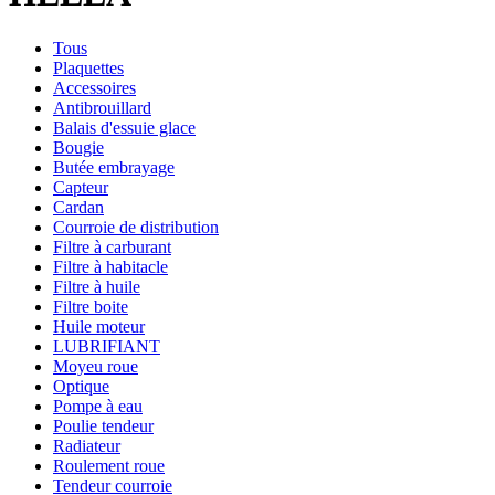
Tous
Plaquettes
Accessoires
Antibrouillard
Balais d'essuie glace
Bougie
Butée embrayage
Capteur
Cardan
Courroie de distribution
Filtre à carburant
Filtre à habitacle
Filtre à huile
Filtre boite
Huile moteur
LUBRIFIANT
Moyeu roue
Optique
Pompe à eau
Poulie tendeur
Radiateur
Roulement roue
Tendeur courroie