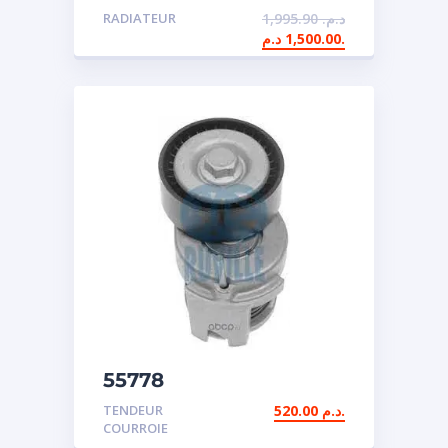
RADIATEUR
1,995.90
د.م.
1,500.00
د.م.
55778
TENDEUR
520.00
د.م.
COURROIE