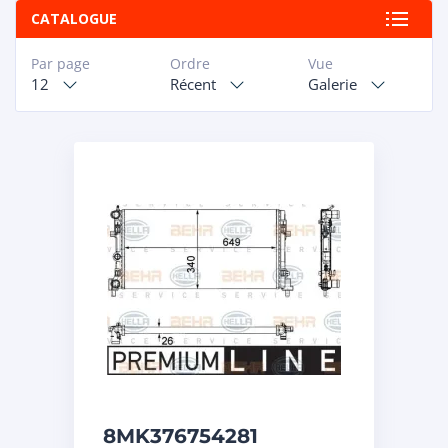
CATALOGUE
Par page
Ordre
Vue
12
Récent
Galerie
8MK376754281