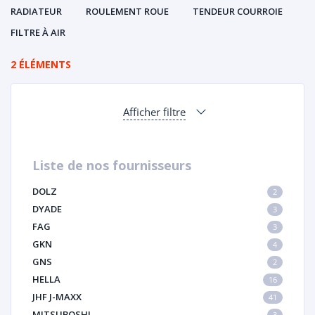
RADIATEUR
ROULEMENT ROUE
TENDEUR COURROIE
FILTRE À AIR
2 ÉLÉMENTS
Afficher filtre
Liste de nos fournisseurs
DOLZ
2
DYADE
3
FAG
3
GKN
4
GNS
2
HELLA
16
JHF J-MAXX
41
MITSUBOSHI
3