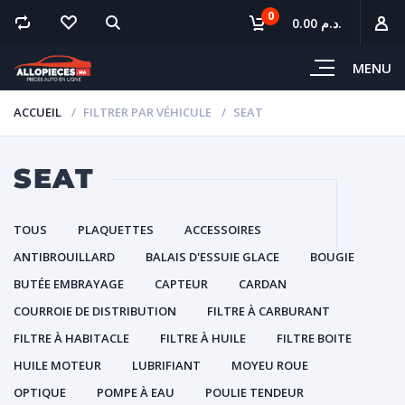
0
0.00 د.م.
MENU
ACCUEIL
FILTRER PAR VÉHICULE
SEAT
SEAT
TOUS
PLAQUETTES
ACCESSOIRES
ANTIBROUILLARD
BALAIS D'ESSUIE GLACE
BOUGIE
BUTÉE EMBRAYAGE
CAPTEUR
CARDAN
COURROIE DE DISTRIBUTION
FILTRE À CARBURANT
FILTRE À HABITACLE
FILTRE À HUILE
FILTRE BOITE
HUILE MOTEUR
LUBRIFIANT
MOYEU ROUE
OPTIQUE
POMPE À EAU
POULIE TENDEUR